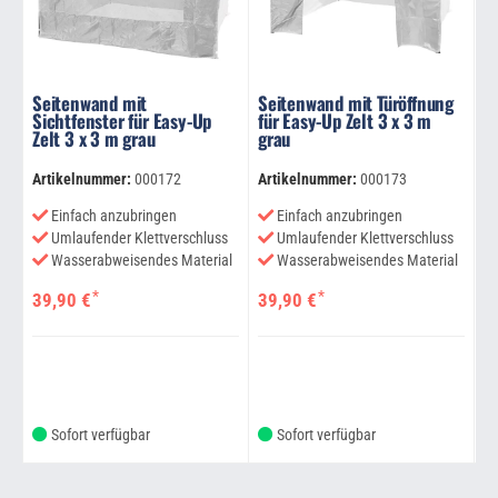
Seitenwand mit
Seitenwand mit Türöffnung
W
Sichtfenster für Easy-Up
für Easy-Up Zelt 3 x 3 m
Up
Zelt 3 x 3 m grau
grau
S
Artikelnummer:
000172
Artikelnummer:
000173
Ar
Einfach anzubringen
Einfach anzubringen
Umlaufender Klettverschluss
Umlaufender Klettverschluss
hö
Wasserabweisendes Material
Wasserabweisendes Material
U
*
*
39,90 €
39,90 €
So
1
Sofort verfügbar
Sofort verfügbar