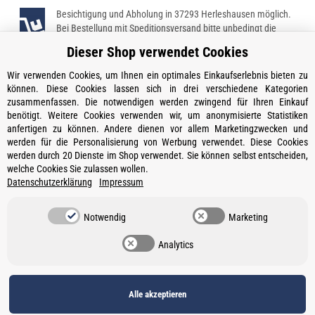
Besichtigung und Abholung in 37293 Herleshausen möglich.
Bei Bestellung mit Speditionsversand bitte unbedingt die
Telefonnummer angeben!
Dieser Shop verwendet Cookies
Wir verwenden Cookies, um Ihnen ein optimales Einkaufserlebnis bieten zu
können. Diese Cookies lassen sich in drei verschiedene Kategorien
zusammenfassen. Die notwendigen werden zwingend für Ihren Einkauf
Kontakt
benötigt. Weitere Cookies verwenden wir, um anonymisierte Statistiken
Öffnungszeiten
anfertigen zu können. Andere dienen vor allem Marketingzwecken und
werden für die Personalisierung von Werbung verwendet. Diese Cookies
Informationen
werden durch 20 Dienste im Shop verwendet. Sie können selbst entscheiden,
welche Cookies Sie zulassen wollen.
Ein Partner von
Datenschutzerklärung
Impressum
Gesetzliche Informationen
Notwendig
Marketing
Vertrag widerrufen
Analytics
Datenschutz
•
Impressum
Alle akzeptieren