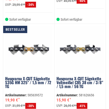
UVP:
49,99 €**
-60%
UVP:
29,99 €**
-34%
Sofort verfügbar
Sofort verfügbar
BESTSELLER
Husqvarna X-CUT Sägekette
Husqvarna X-CUT Sägekette
S35G HM 325" / 1,5 mm / 72
Vollmeißel C85 38 cm / 3/8"
TG
/ 1,5 mm / 56 TG
Artikelnummer:
585639572
Artikelnummer:
581626656
*
*
19,90 €
15,90 €
UVP:
31,99 €**
UVP:
26,99 €**
-38%
-41%