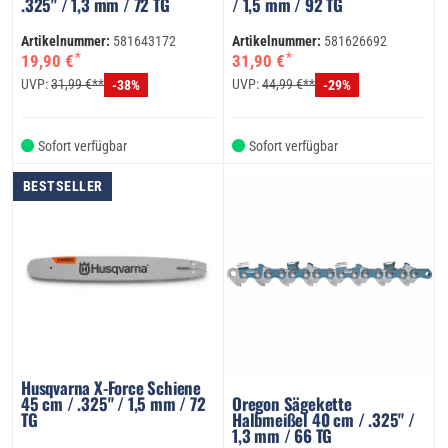
.325" / 1,3 mm / 72 TG
/ 1,5 mm / 92 TG
Artikelnummer:
581643172
Artikelnummer:
581626692
*
*
19,90 €
31,90 €
UVP:
31,99 €**
UVP:
44,99 €**
-38%
-29%
Sofort verfügbar
Sofort verfügbar
BESTSELLER
Husqvarna X-Force Schiene
45 cm / .325" / 1,5 mm / 72
Oregon Sägekette
TG
Halbmeißel 40 cm / .325" /
1,3 mm / 66 TG