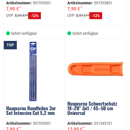
Artikelnummer:
597355501
Artikelnummer:
597355801
*
*
7,90 €
7,90 €
UVP:
8,99 €**
UVP:
8,99 €**
-12%
-12%
Sofort verfügbar
Sofort verfügbar
TOP
Husqvarna Schwertschutz
Husqvarna Rundfeilen 3er
18–20" Zoll / 45–50 cm
Set Intensive Cut 5,2 mm
Universal
Artikelnummer:
597355901
Artikelnummer:
531345701
*
*
7,90 €
12,90 €