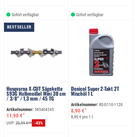
Sofort verfügbar
Sofort verfügbar
BESTSELLER
Husqvarna X-CUT Sägekette
Denicol Super 2-Takt 2T
S93G Halbmeißel Mini 30 cm
Mischöl 1 L
/ 3/8" / 1,3 mm / 45 TG
Artikelnummer:
RS-D110-1120
Artikelnummer:
585404245
*
8,90 €
*
11,90 €
8,90 € pro 1 l
UVP:
20,99 €**
-43%