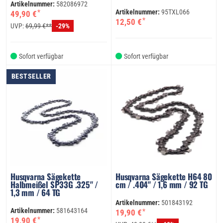
Artikelnummer:
582086972
Artikelnummer:
95TXL066
*
49,90 €
*
12,50 €
UVP:
69,99 €**
-29%
Sofort verfügbar
Sofort verfügbar
BESTSELLER
Husqvarna Sägekette
Husqvarna Sägekette H64 80
Halbmeißel SP33G .325" /
cm / .404" / 1,6 mm / 92 TG
1,3 mm / 64 TG
Artikelnummer:
501843192
Artikelnummer:
581643164
*
19,90 €
*
19,90 €