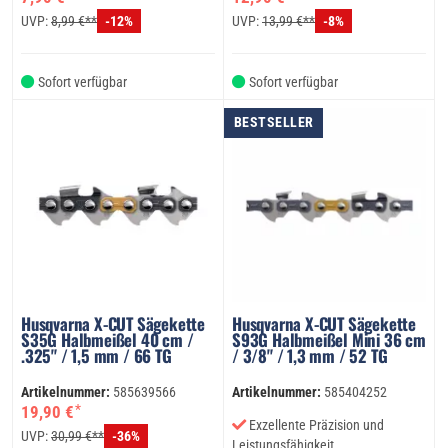
UVP:
8,99 €**
UVP:
13,99 €**
-12%
-8%
Sofort verfügbar
Sofort verfügbar
BESTSELLER
Husqvarna X-CUT Sägekette
Husqvarna X-CUT Sägekette
S35G Halbmeißel 40 cm /
S93G Halbmeißel Mini 36 cm
.325" / 1,5 mm / 66 TG
/ 3/8" / 1,3 mm / 52 TG
Artikelnummer:
585639566
Artikelnummer:
585404252
*
19,90 €
Exzellente Präzision und
UVP:
30,99 €**
-36%
Leistungsfähigkeit