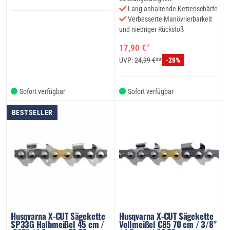
Lang anhaltende Kettenschärfe
Verbesserte Manövrierbarkeit
und niedriger Rückstoß
*
17,90 €
UVP:
24,99 €**
-28%
Sofort verfügbar
Sofort verfügbar
BESTSELLER
Husqvarna X-CUT Sägekette
Husqvarna X-CUT Sägekette
SP33G Halbmeißel 45 cm /
Vollmeißel C85 70 cm / 3/8"