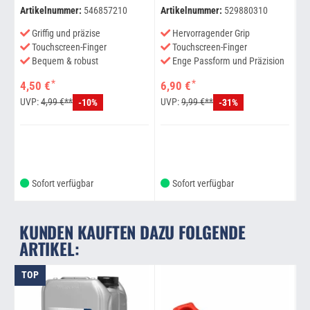
Artikelnummer:
546857210
Artikelnummer:
529880310
Ar
Griffig und präzise
Hervorragender Grip
Touchscreen-Finger
Touchscreen-Finger
Bequem & robust
Enge Passform und Präzision
*
*
4,50 €
6,90 €
7
UVP:
4,99 €**
UVP:
9,99 €**
U
-10%
-31%
Sofort verfügbar
Sofort verfügbar
KUNDEN KAUFTEN DAZU FOLGENDE
ARTIKEL:
TOP