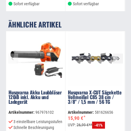
Sofort verfügbar
Sofort verfügbar
ÄHNLICHE ARTIKEL
Husqvarna Akku Laubbläser
Husqvarna X-CUT Sägekette
120iB inkl. Akku und
Vollmeißel C85 38 cm /
A
Ladegerät
3/8" / 1,5 mm / 56 TG
D
S
Artikelnummer:
967976102
Artikelnummer:
581626656
Ar
*
15,90 €
3 einstellbare Leistungsstufen
UVP:
26,99 €**
-41%
Schnelle Beschleunigung