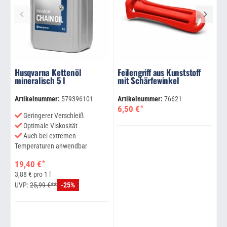
Husqvarna Kettenöl
Feilengriff aus Kunststoff
mineralisch 5 l
mit Schärfewinkel
H
1
L
Artikelnummer:
579396101
Artikelnummer:
76621
*
6,50 €
Ar
Geringerer Verschleiß
Optimale Viskosität
Auch bei extremen
Temperaturen anwendbar
Le
*
19,40 €
be
3,88 € pro 1 l
UVP:
25,99 €**
-25%
2
U