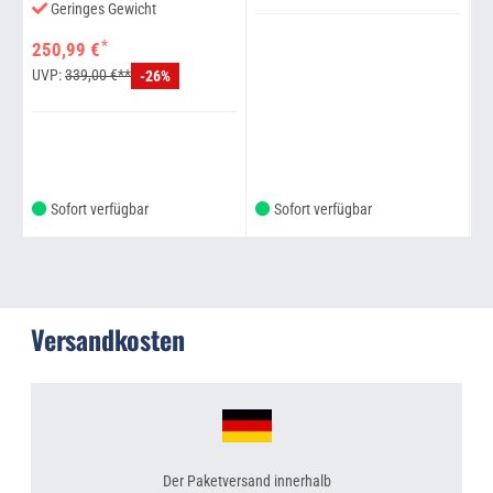
Geringes Gewicht
*
250,99 €
2
UVP:
339,00 €**
-26%
Sofort verfügbar
Sofort verfügbar
Versandkosten
Der Paketversand innerhalb