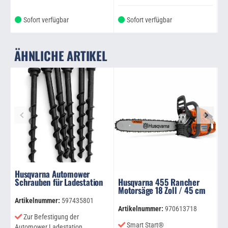
Sofort verfügbar
Sofort verfügbar
ÄHNLICHE ARTIKEL
Husqvarna Automower
Schrauben für Ladestation
Husqvarna 455 Rancher
H
Motorsäge 18 Zoll / 45 cm
C
M
Artikelnummer:
597435801
Artikelnummer:
970613718
Ar
Zur Befestigung der
Smart Start®
Automower Ladestation