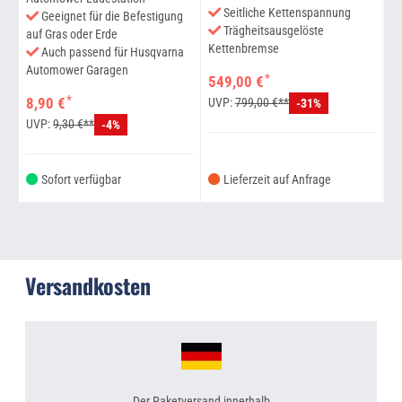
Seitliche Kettenspannung
Geeignet für die Befestigung
Trägheitsausgelöste
auf Gras oder Erde
Kettenbremse
Auch passend für Husqvarna
He
Automower Garagen
*
549,00 €
3
*
8,90 €
UVP:
799,00 €**
-31%
U
UVP:
9,30 €**
-4%
Sofort verfügbar
Lieferzeit auf Anfrage
Versandkosten
Der Paketversand innerhalb