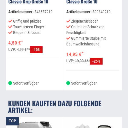
Classic Grip Größe 10
Classic Größe 10
F
Artikelnummer:
546857210
Artikelnummer:
599649210
Ar
Griffig und präzise
Ziegencrustleder
Touchscreen-Finger
Optimaler Schutz vor
Bequem & robust
Feuchtigkeit
Gummierte Stulpe mit
*
4,50 €
7
Baumwolleinfassung
UVP:
4,99 €**
U
-10%
*
14,95 €
UVP:
19,90 €**
-25%
Sofort verfügbar
Sofort verfügbar
KUNDEN KAUFTEN DAZU FOLGENDE
ARTIKEL:
TOP