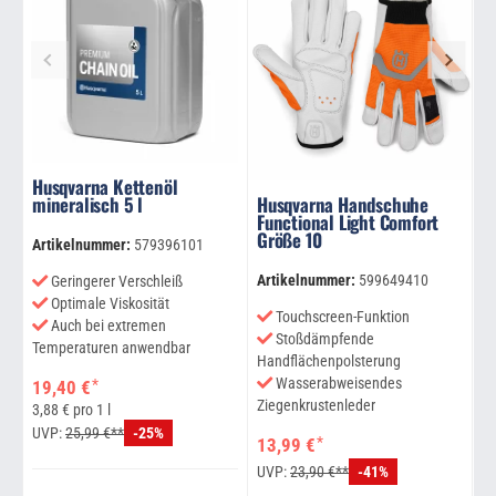
Husqvarna Kettenöl
H
mineralisch 5 l
Husqvarna Handschuhe
F
Functional Light Comfort
G
Größe 10
Artikelnummer:
579396101
Ar
Artikelnummer:
599649410
Geringerer Verschleiß
Optimale Viskosität
Touchscreen-Funktion
Auch bei extremen
Stoßdämpfende
Temperaturen anwendbar
Handflächenpolsterung
7
Wasserabweisendes
*
19,40 €
Ziegenkrustenleder
U
3,88 € pro 1 l
UVP:
25,99 €**
-25%
*
13,99 €
UVP:
23,90 €**
-41%