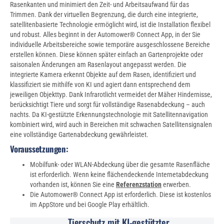
Rasenkanten und minimiert den Zeit- und Arbeitsaufwand für das
Trimmen. Dank der virtuellen Begrenzung, die durch eine integrierte,
satellitenbasierte Technologie ermöglicht wird, ist die Installation flexibel
und robust. Alles beginnt in der Automower® Connect App, in der Sie
individuelle Arbeitsbereiche sowie temporäre ausgeschlossene Bereiche
erstellen können. Diese können später einfach an Gartenprojekte oder
saisonalen Änderungen am Rasenlayout angepasst werden. Die
integrierte Kamera erkennt Objekte auf dem Rasen, identifiziert und
klassifiziert sie mithilfe von KI und agiert dann entsprechend dem
jeweiligen Objekttyp. Dank Infrarotlicht vermeidet der Mäher Hindernisse,
berücksichtigt Tiere und sorgt für vollständige Rasenabdeckung – auch
nachts. Da KI-gestützte Erkennungstechnologie mit Satellitennavigation
kombiniert wird, wird auch in Bereichen mit schwachen Satellitensignalen
eine vollständige Gartenabdeckung gewährleistet.
Voraussetzungen:
Mobilfunk- oder WLAN-Abdeckung über die gesamte Rasenfläche
ist erforderlich. Wenn keine flächendeckende Internetabdeckung
vorhanden ist, können Sie eine
Referenzstation
erwerben.
Die Automower® Connect App ist erforderlich. Diese ist kostenlos
im AppStore und bei Google Play erhältlich.
Tierschutz mit KI-gestützter