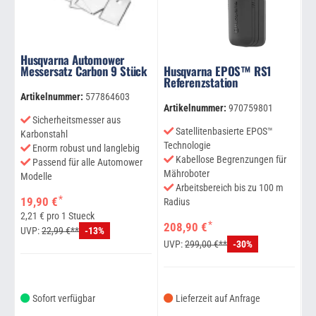
Husqvarna Automower
O
Messersatz Carbon 9 Stück
Husqvarna EPOS™ RS1
A
Referenzstation
3
/
Artikelnummer:
577864603
Artikelnummer:
970759801
Ar
Sicherheitsmesser aus
Satellitenbasierte EPOS™
Karbonstahl
Technologie
Enorm robust und langlebig
Kabellose Begrenzungen für
Passend für alle Automower
B
Mähroboter
Modelle
Arbeitsbereich bis zu 100 m
de
*
19,90 €
Radius
2,21 € pro 1 Stueck
9
*
208,90 €
UVP:
22,99 €**
-13%
U
UVP:
299,00 €**
-30%
Sofort verfügbar
Lieferzeit auf Anfrage