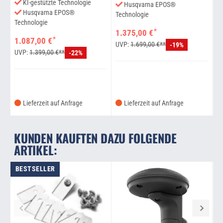
KI-gestützte Technologie
Husqvarna EPOS®
Husqvarna EPOS®
Te
Technologie
Technologie
*
1.375,00 €
*
1.087,00 €
2
UVP:
1.699,00 €**
-19%
UVP:
1.399,00 €**
U
-22%
Lieferzeit auf Anfrage
Lieferzeit auf Anfrage
KUNDEN KAUFTEN DAZU FOLGENDE
ARTIKEL:
BESTSELLER