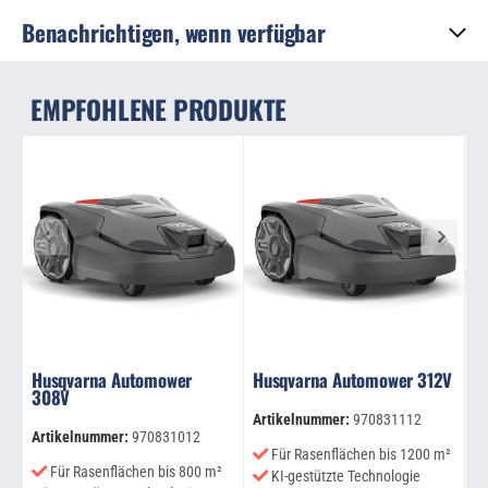
Benachrichtigen, wenn verfügbar
EMPFOHLENE PRODUKTE
Husqvarna Automower
Husqvarna Automower 312V
H
308V
4
Artikelnummer:
970831112
Artikelnummer:
970831012
Ar
Für Rasenflächen bis 1200 m²
Für Rasenflächen bis 800 m²
KI-gestützte Technologie