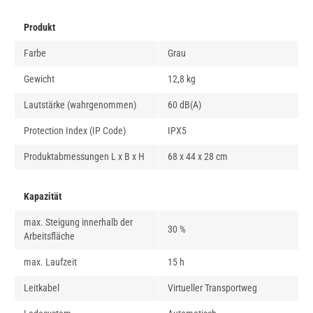
Produkt
Farbe
Grau
Gewicht
12,8 kg
Lautstärke (wahrgenommen)
60 dB(A)
Protection Index (IP Code)
IPX5
Produktabmessungen L x B x H
68 x 44 x 28 cm
Kapazität
max. Steigung innerhalb der
30 %
Arbeitsfläche
max. Laufzeit
15 h
Leitkabel
Virtueller Transportweg