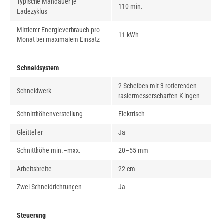
Typische Mähdauer je
110 min.
Ladezyklus
Mittlerer Energieverbrauch pro
11 kWh
Monat bei maximalem Einsatz
Schneidsystem
2 Scheiben mit 3 rotierenden
Schneidwerk
rasiermesserscharfen Klingen
Schnitthöhenverstellung
Elektrisch
Gleitteller
Ja
Schnitthöhe min.–max.
20–55 mm
Arbeitsbreite
22 cm
Zwei Schneidrichtungen
Ja
Steuerung