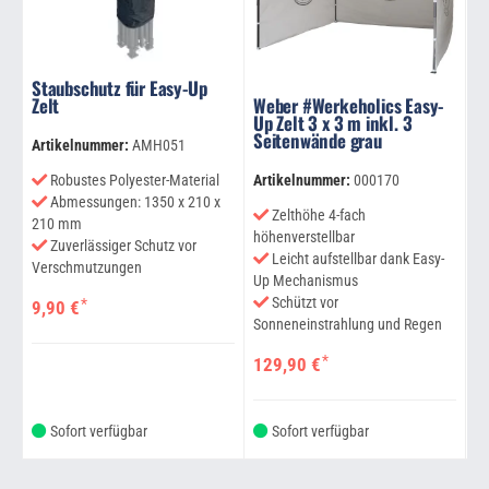
Staubschutz für Easy-Up
Zelt
Weber #Werkeholics Easy-
C
Up Zelt 3 x 3 m inkl. 3
Seitenwände grau
Artikelnummer:
AMH051
Ar
Artikelnummer:
000170
Robustes Polyester-Material
Abmessungen: 1350 x 210 x
Zelthöhe 4-fach
210 mm
höhenverstellbar
Zuverlässiger Schutz vor
Leicht aufstellbar dank Easy-
1
Verschmutzungen
Up Mechanismus
U
Schützt vor
*
9,90 €
Sonneneinstrahlung und Regen
*
129,90 €
Sofort verfügbar
Sofort verfügbar