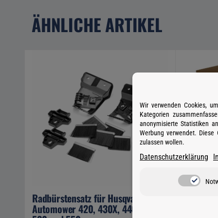
ÄHNLICHE ARTIKEL
Wir verwenden Cookies, um 
Kategorien zusammenfassen
anonymisierte Statistiken 
Werbung verwendet. Diese C
zulassen wollen.
Datenschutzerklärung
I
Not
Radbürstensatz für Husqvarna
Automowe
Automower 420, 430X, 440, 450X,
Artikelnumm