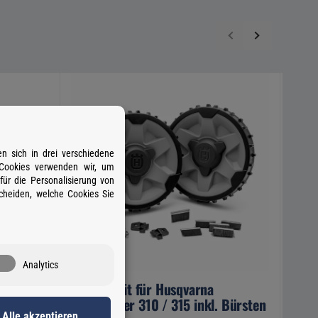
n sich in drei verschiedene
 Cookies verwenden wir, um
ür die Personalisierung von
cheiden, welche Cookies Sie
Analytics
0VE NERA
Offroad Kit für Husqvarna
Husq
Automower 310 / 315 inkl. Bürsten
Alle akzeptieren
Artik