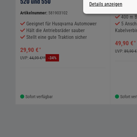
520 und 550
Details anzeigen
600 Ha
Artikelnummer:
581903102
400 m B
Geeignet für Husqvarna Automower
5 Ansch
Hält die Antriebsräder sauber
Kabelverbi
Stellt eine gute Traktion sicher
49,90 €
*
29,90 €
*
UVP:
89,90 €
UVP:
44,99 €**
-34%
Sofort verfügbar
Sofort ve