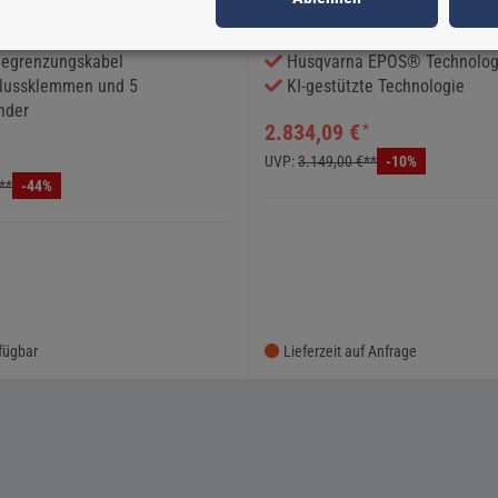
ken
Für Rasenflächen bis 1500 m
egrenzungskabel
Husqvarna EPOS® Technolog
lussklemmen und 5
KI-gestützte Technologie
nder
2.834,09 €
*
UVP:
3.149,00 €**
-10%
**
-44%
rfügbar
Lieferzeit auf Anfrage