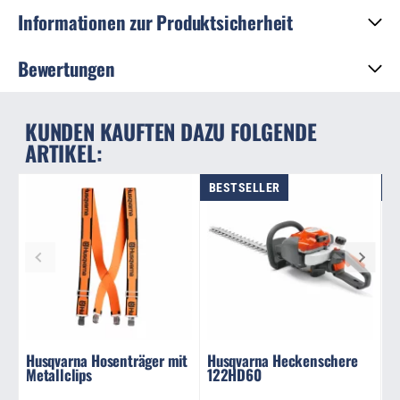
Informationen zur Produktsicherheit
Bewertungen
KUNDEN KAUFTEN DAZU FOLGENDE
ARTIKEL:
BESTSELLER
B
Husqvarna Hosenträger mit
Husqvarna Heckenschere
H
Metallclips
122HD60
H
1