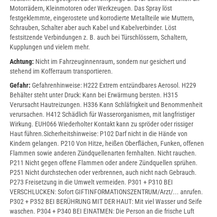
Motorrädern, Kleinmotoren oder Werkzeugen. Das Spray löst
festgeklemmte, eingerostete und korrodierte Metallteile wie Muttern,
Schrauben, Schalter aber auch Kabel und Kabelverbinder. Löst
festsitzende Verbindungen z. B. auch bei Türschlössern, Schaltern,
Kupplungen und vielem mehr.
Achtung:
Nicht im Fahrzeuginnenraum, sondern nur gesichert und
stehend im Kofferraum transportieren.
Gefahr:
Gefahrenhinweise: H222 Extrem entzündbares Aerosol. H229
Behälter steht unter Druck: Kann bei Erwärmung bersten. H315
Verursacht Hautreizungen. H336 Kann Schläfrigkeit und Benommenheit
verursachen. H412 Schädlich für Wasserorganismen, mit langfristiger
Wirkung. EUH066 Wiederholter Kontakt kann zu spröder oder rissiger
Haut führen.Sicherheitshinweise: P102 Darf nicht in die Hände von
Kindern gelangen. P210 Von Hitze, heißen Oberflächen, Funken, offenen
Flammen sowie anderen Zündquellenarten fernhalten. Nicht rauchen.
P211 Nicht gegen offene Flammen oder andere Zündquellen sprühen.
P251 Nicht durchstechen oder verbrennen, auch nicht nach Gebrauch.
P273 Freisetzung in die Umwelt vermeiden. P301 + P310 BEI
VERSCHLUCKEN: Sofort GIFTINFORMATIONSZENTRUM/Arzt/... anrufen.
P302 + P352 BEI BERÜHRUNG MIT DER HAUT: Mit viel Wasser und Seife
waschen. P304 + P340 BEI EINATMEN: Die Person an die frische Luft