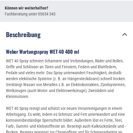
Können wir weiterhelfen?
Fachberatung unter
05654 343
Beschreibung
Weber Wartungsspray WET 40 400 ml
WET 40 Spray schmiert Scharniere und Verbindungen, Räder und Rollen,
Griffe und Schlösser an Türen und Fenstern, Federn und Blattfedern,
Pedale und vieles mehr. Das Spray unterwandert Feuchtigkeit, deshalb
werden elektrische Systeme (z. B. an Hängersteckdosen) schnell trocken.
Verdrängt Wasser von Metallen z.B. an Elektrokontakten, Zündsystemen,
Werkzeugen (auch Motor- und Elektrowerkzeuge), Zweirädern und
Kleinmotoren.
WET 40 Spray reinigt und schützt vor neuen Verunreinigungen in einem
Arbeitsgang. Es wirkt, indem es Schmutz und Fett unterwandert und eine
korrosionsbeständige Sperrschicht bildet. Außerdem löst es Fette, Teer,
Farb-, Gummi- und Klebstoffreste an. Beseitigt auch Kalkrückstände und -
flecken. Bestens geeignet zur Chrompflege und für Schmierarbeiten an