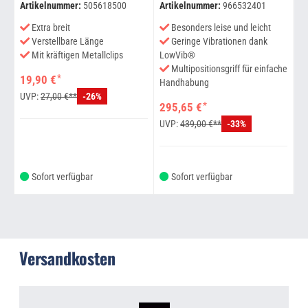
Artikelnummer:
505618500
Artikelnummer:
966532401
Ar
Extra breit
Besonders leise und leicht
1
Verstellbare Länge
Geringe Vibrationen dank
U
Mit kräftigen Metallclips
LowVib®
Multipositionsgriff für einfache
*
19,90 €
Handhabung
UVP:
27,00 €**
-26%
*
295,65 €
UVP:
439,00 €**
-33%
Sofort verfügbar
Sofort verfügbar
Versandkosten