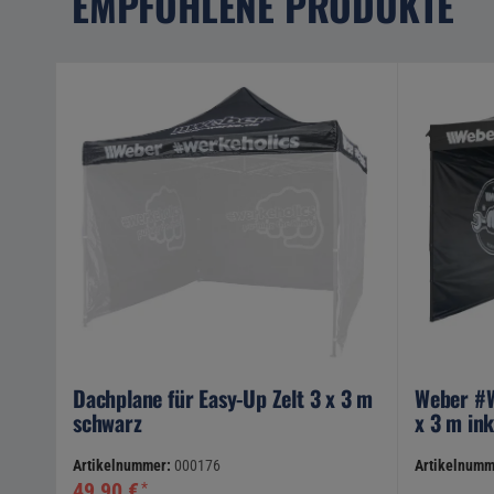
EMPFOHLENE PRODUKTE
Dachplane für Easy-Up Zelt 3 x 3 m
Weber #W
schwarz
x 3 m in
Artikelnummer:
000176
Artikelnumm
49,90 €
*