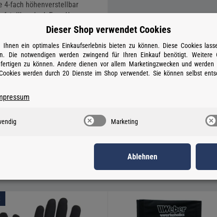
 4-fach höhenverstellbar
ufstellbar dank Easy-Up
mus
Dieser Shop verwendet Cookies
vor Sonneneinstrahlung und
Ihnen ein optimales Einkaufserlebnis bieten zu können. Diese Cookies lasse
. Die notwendigen werden zwingend für Ihren Einkauf benötigt. Weitere
anfertigen zu können. Andere dienen vor allem Marketingzwecken und werden f
€
*
ookies werden durch 20 Dienste im Shop verwendet. Sie können selbst ents
mpressum
rfügbar
wendig
Marketing
Ablehnen
R