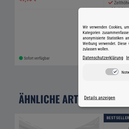
Zelthöhe
Leicht a
Mechanis
Schützt 
Wir verwenden Cookies, um 
Regen
Kategorien zusammenfassen
anonymisierte Statistiken 
129,90 
Werbung verwendet. Diese C
zulassen wollen.
Datenschutzerklärung
I
Sofort verfügbar
Sofort ve
Not
ÄHNLICHE ARTIKEL
Details anzeigen
BESTSELLE