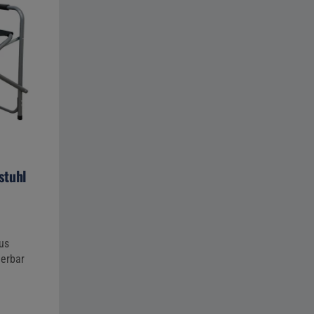
stuhl
us
ierbar