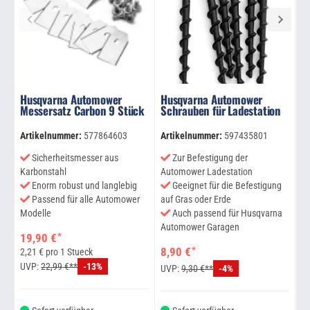
Husqvarna Automower
Husqvarna Automower
A
Messersatz Carbon 9 Stück
Schrauben für Ladestation
B
A
Artikelnummer:
577864603
Artikelnummer:
597435801
Ar
Sicherheitsmesser aus
Zur Befestigung der
Karbonstahl
Automower Ladestation
Enorm robust und langlebig
Geeignet für die Befestigung
Passend für alle Automower
auf Gras oder Erde
La
Modelle
Auch passend für Husqvarna
Automower Garagen
9
*
19,90 €
*
8,90 €
U
2,21 € pro 1 Stueck
UVP:
22,99 €**
-13%
UVP:
9,30 €**
-4%