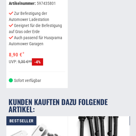
Artikelnummer:
597435801
Zur Befestigung der
Automower Ladestation
Geeignet für die Befestigung
auf Gras oder Erde
Auch passend für Husqvarna
Automower Garagen
*
8,90 €
UVP:
9,30 €**
-4%
Sofort verfügbar
KUNDEN KAUFTEN DAZU FOLGENDE
ARTIKEL:
BESTSELLER
B