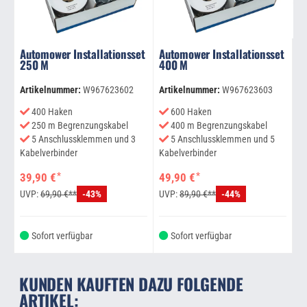
Automower Installationsset
Automower Installationsset
250 M
400 M
Artikelnummer:
W967623602
Artikelnummer:
W967623603
400 Haken
600 Haken
250 m Begrenzungskabel
400 m Begrenzungskabel
5 Anschlussklemmen und 3
5 Anschlussklemmen und 5
Kabelverbinder
Kabelverbinder
*
*
39,90 €
49,90 €
UVP:
69,90 €**
UVP:
89,90 €**
-43%
-44%
Sofort verfügbar
Sofort verfügbar
KUNDEN KAUFTEN DAZU FOLGENDE
ARTIKEL: