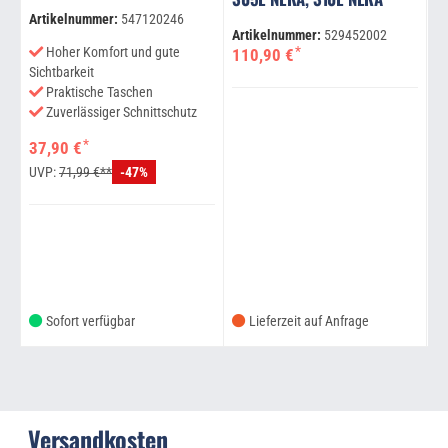
Artikelnummer:
547120246
Ar
Artikelnummer:
529452002
4
*
Hoher Komfort und gute
110,90 €
Sichtbarkeit
Praktische Taschen
Zuverlässiger Schnittschutz
*
37,90 €
UVP:
71,99 €**
-47%
Sofort verfügbar
Lieferzeit auf Anfrage
Versandkosten