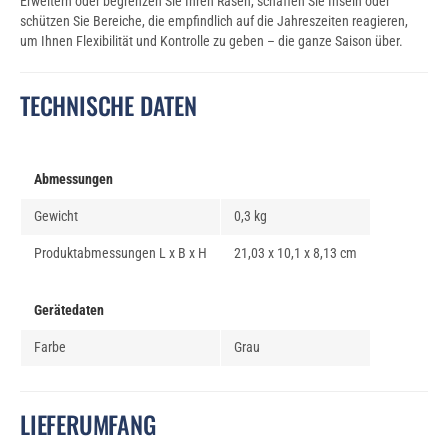
Erweitern oder begrenzen Sie Ihren Rasen, schaffen Sie Inseln oder
schützen Sie Bereiche, die empfindlich auf die Jahreszeiten reagieren,
um Ihnen Flexibilität und Kontrolle zu geben – die ganze Saison über.
TECHNISCHE DATEN
Abmessungen
Gewicht
0,3 kg
Produktabmessungen L x B x H
21,03 x 10,1 x 8,13 cm
Gerätedaten
Farbe
Grau
LIEFERUMFANG