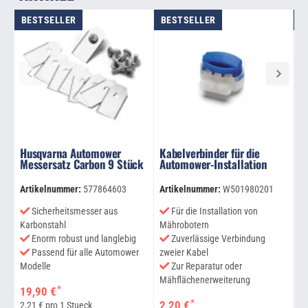
BESTSELLER
BESTSELLER
B
Husqvarna Automower
Kabelverbinder für die
A
Messersatz Carbon 9 Stück
Automower-Installation
A
Artikelnummer:
577864603
Artikelnummer:
W501980201
Ar
Sicherheitsmesser aus
Für die Installation von
Karbonstahl
Mährobotern
M
Enorm robust und langlebig
Zuverlässige Verbindung
Passend für alle Automower
zweier Kabel
Modelle
Zur Reparatur oder
La
Mähflächenerweiterung
Be
*
19,90 €
*
2,20 €
1
2,21 € pro 1 Stueck