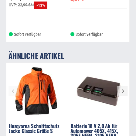
UVP:
22,99 €**
-13%
Sofort verfügbar
Sofort verfügbar
ÄHNLICHE ARTIKEL
Husqvarna Schnittschutz
Batterie 18 V 2,0 Ah für
H
Jacke Classic Größe S
Automower 405X, 415X,
r
305E NERA, 310E NERA