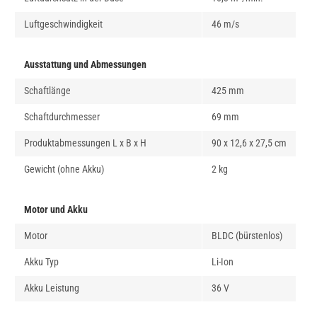
Luftgeschwindigkeit
46 m/s
Ausstattung und Abmessungen
Schaftlänge
425 mm
Schaftdurchmesser
69 mm
Produktabmessungen L x B x H
90 x 12,6 x 27,5 cm
Gewicht (ohne Akku)
2 kg
Motor und Akku
Motor
BLDC (bürstenlos)
Akku Typ
Li-Ion
Akku Leistung
36 V