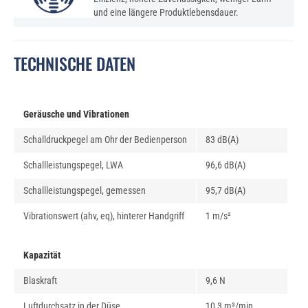
und eine längere Produktlebensdauer.
TECHNISCHE DATEN
Geräusche und Vibrationen
Schalldruckpegel am Ohr der Bedienperson
83 dB(A)
Schallleistungspegel, LWA
96,6 dB(A)
Schallleistungspegel, gemessen
95,7 dB(A)
Vibrationswert (ahv, eq), hinterer Handgriff
1 m/s²
Kapazität
Blaskraft
9,6 N
Luftdurchsatz in der Düse
10,3 m³/min.