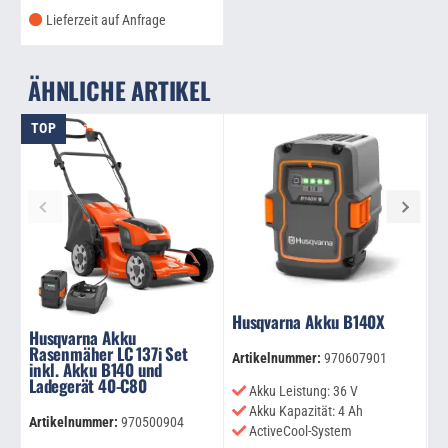
Lieferzeit auf Anfrage
ÄHNLICHE ARTIKEL
TOP
Husqvarna Akku B140X
H
Husqvarna Akku
C
Rasenmäher LC 137i Set
Artikelnummer:
970607901
inkl. Akku B140 und
Ar
Ladegerät 40-C80
Akku Leistung: 36 V
Akku Kapazität: 4 Ah
Artikelnummer:
970500904
ActiveCool-System