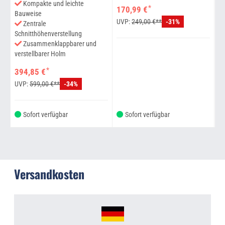
Kompakte und leichte
*
170,99 €
L
Bauweise
UVP:
249,00 €**
-31%
Zentrale
3
Schnitthöhenverstellung
U
Zusammenklappbarer und
verstellbarer Holm
*
394,85 €
UVP:
599,00 €**
-34%
Sofort verfügbar
Sofort verfügbar
Versandkosten