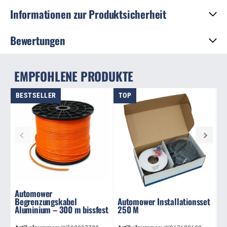
Informationen zur Produktsicherheit
Bewertungen
EMPFOHLENE PRODUKTE
BESTSELLER
TOP
Automower
Begrenzungskabel
Automower Installationsset
A
Aluminium – 300 m bissfest
250 M
4