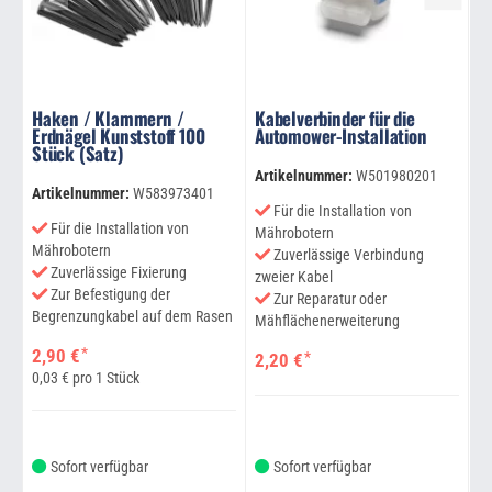
Haken / Klammern /
Kabelverbinder für die
A
Erdnägel Kunststoff 100
Automower-Installation
A
Stück (Satz)
Artikelnummer:
W501980201
Ar
Artikelnummer:
W583973401
Für die Installation von
Für die Installation von
Mährobotern
M
Mährobotern
Zuverlässige Verbindung
Zuverlässige Fixierung
zweier Kabel
Zur Befestigung der
Zur Reparatur oder
La
Begrenzungkabel auf dem Rasen
Mähflächenerweiterung
Be
*
2,90 €
*
2,20 €
1
0,03 € pro 1 Stück
Sofort verfügbar
Sofort verfügbar