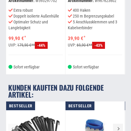
Artikelnummer:
W593297702
Artikelnummer:
W967623602
Ar
Extra robust
400 Haken
Doppelt isolierte Außenhülle
250 m Begrenzungskabel
Optimaler Schutz und
5 Anschlussklemmen und 3
Langlebigkeit
Kabelverbinder
Ka
*
*
99,90 €
39,90 €
4
UVP:
179,90 €**
UVP:
69,90 €**
U
-44%
-43%
Sofort verfügbar
Sofort verfügbar
KUNDEN KAUFTEN DAZU FOLGENDE
ARTIKEL:
BESTSELLER
BESTSELLER
B