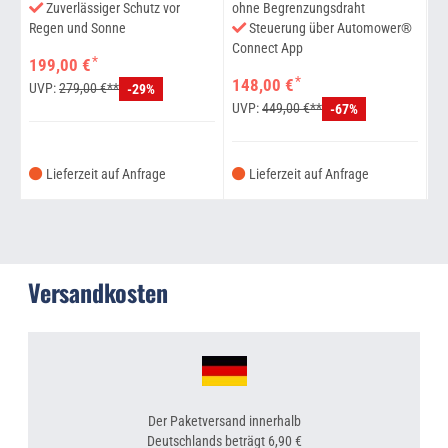
Zuverlässiger Schutz vor
ohne Begrenzungsdraht
Regen und Sonne
Steuerung über Automower®
Re
Connect App
*
199,00 €
2
*
148,00 €
UVP:
279,00 €**
U
-29%
UVP:
449,00 €**
-67%
Lieferzeit auf Anfrage
Lieferzeit auf Anfrage
Versandkosten
Der Paketversand innerhalb
Deutschlands beträgt 6,90 €