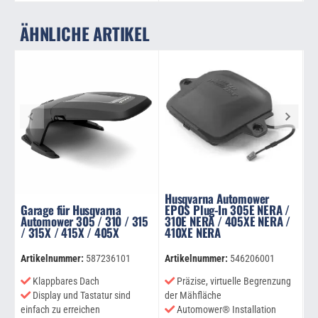
ÄHNLICHE ARTIKEL
Husqvarna Automower
Garage für Husqvarna
EPOS Plug-In 305E NERA /
G
Automower 305 / 310 / 315
310E NERA / 405XE NERA /
A
/ 315X / 415X / 405X
410XE NERA
4
Artikelnummer:
587236101
Artikelnummer:
546206001
Ar
Klappbares Dach
Präzise, virtuelle Begrenzung
Display und Tastatur sind
der Mähfläche
einfach zu erreichen
Automower® Installation
ei