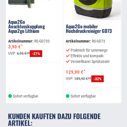
Aqua2Go
Anschlusskupplung
Aqua2Go mobiler
A
Aqua2go Lithium
Hochdruckreiniger GD73
H
Artikelnummer:
RS-GD733
Artikelnummer:
RS-GD73
Ar
*
3,90 €
1
Praktisch für unterwegs
UVP:
4,95 €**
U
-21%
Effektiv und kompakt
Verstellbarer Sprühstrahl
*
129,90 €
UVP:
189,90 €**
-32%
Sofort verfügbar
Sofort verfügbar
KUNDEN KAUFTEN DAZU FOLGENDE
ARTIKEL: