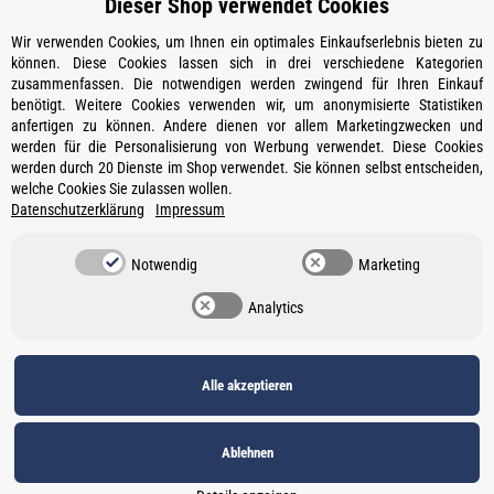
Dieser Shop verwendet Cookies
Wir verwenden Cookies, um Ihnen ein optimales Einkaufserlebnis bieten zu
können. Diese Cookies lassen sich in drei verschiedene Kategorien
zusammenfassen. Die notwendigen werden zwingend für Ihren Einkauf
Kontakt
benötigt. Weitere Cookies verwenden wir, um anonymisierte Statistiken
Öffnungszeiten
anfertigen zu können. Andere dienen vor allem Marketingzwecken und
werden für die Personalisierung von Werbung verwendet. Diese Cookies
Informationen
werden durch 20 Dienste im Shop verwendet. Sie können selbst entscheiden,
welche Cookies Sie zulassen wollen.
Ein Partner von
Datenschutzerklärung
Impressum
Gesetzliche Informationen
Notwendig
Marketing
Vertrag widerrufen
Analytics
Datenschutz
•
Impressum
Alle akzeptieren
*
Alle Preise inkl. gesetzlicher USt., zzgl.
Versand
, ** Unverbindliche
Preisempfehlung des Herstellers
Ablehnen
© Weber GmbH
Powered by
JTL-Shop